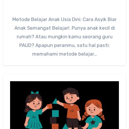
Metode Belajar Anak Usia Dini: Cara Asyik Biar
Anak Semangat Belajar!. Punya anak kecil di
rumah? Atau mungkin kamu seorang guru
PAUD? Apapun peranmu, satu hal pasti:
memahami metode belajar…