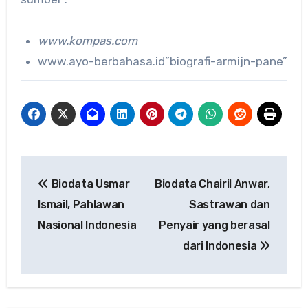
www.kompas.com
www.ayo-berbahasa.id”biografi-armijn-pane”
Navigasi
Biodata Usmar
Biodata Chairil Anwar,
pos
Ismail, Pahlawan
Sastrawan dan
Nasional Indonesia
Penyair yang berasal
dari Indonesia