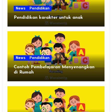
News
Pendidikan
Pendidikan karakter untuk anak
News
Pendidikan
Contoh Pembelajaran Menyenangkan
di Rumah