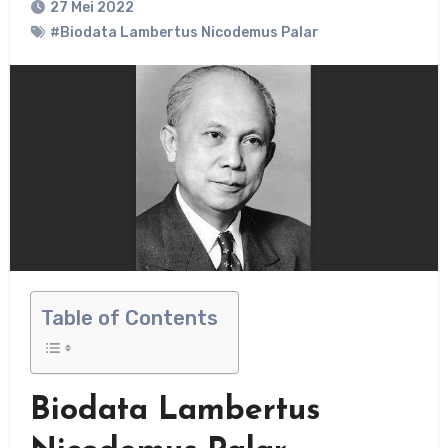
27 Mei 2022
#Biodata Lambertus Nicodemus Palar
Table of Contents
Biodata Lambertus