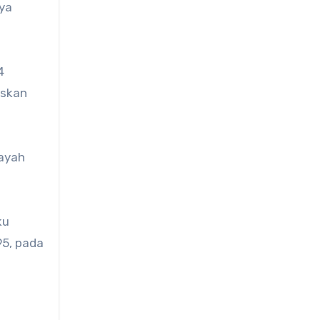
ya
4
askan
layah
ku
95, pada