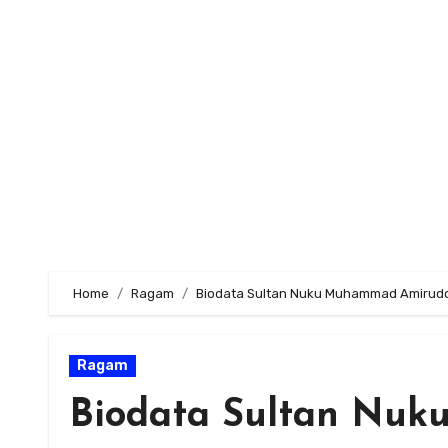
Skip
to
content
Home
Ragam
Biodata Sultan Nuku Muhammad Amirud
Ragam
Biodata Sultan Nu