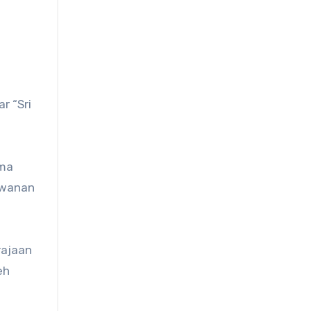
r “Sri
ama
lawanan
rajaan
eh