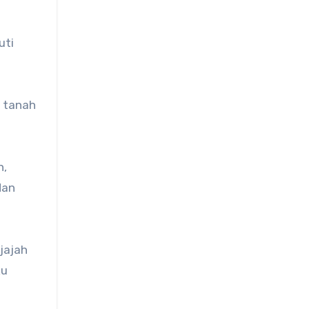
uti
 tanah
n,
dan
jajah
ku