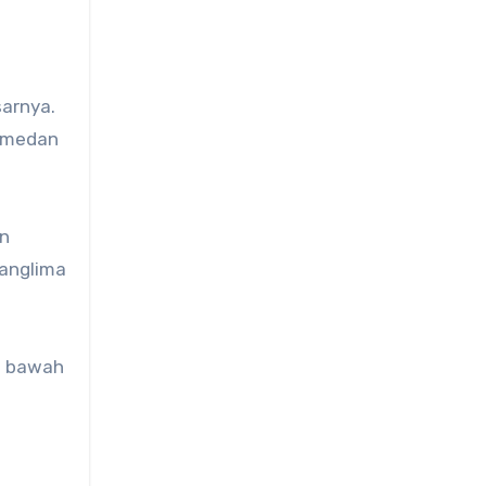
arnya.
e medan
an
panglima
di bawah