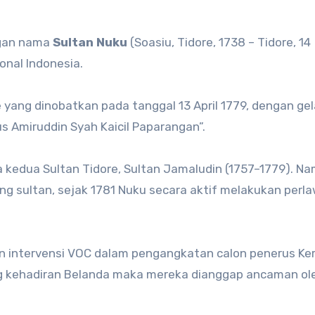
ngan nama
Sultan Nuku
(Soasiu, Tidore, 1738 – Tidore, 14
nal Indonesia.
 yang dinobatkan pada tanggal 13 April 1779, dengan gela
s Amiruddin Syah Kaicil Paparangan”.
kedua Sultan Tidore, Sultan Jamaludin (1757–1779). N
rang sultan, sejak 1781 Nuku secara aktif melakukan per
an intervensi VOC dalam pengangkatan calon penerus Ke
g kehadiran Belanda maka mereka dianggap ancaman ol