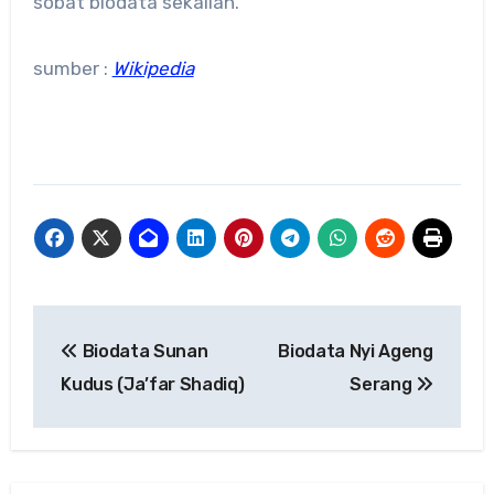
sobat biodata sekalian.
sumber :
Wikipedia
Navigasi
Biodata Sunan
Biodata Nyi Ageng
pos
Kudus (Ja’far Shadiq)
Serang