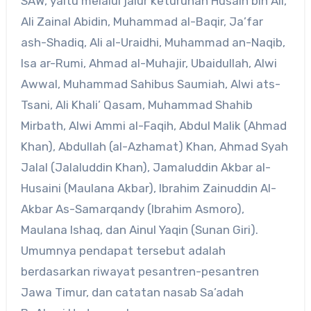
SAW, yaitu melalui jalur keturunan Husain bin Ali,
Ali Zainal Abidin, Muhammad al-Baqir, Ja’far
ash-Shadiq, Ali al-Uraidhi, Muhammad an-Naqib,
Isa ar-Rumi, Ahmad al-Muhajir, Ubaidullah, Alwi
Awwal, Muhammad Sahibus Saumiah, Alwi ats-
Tsani, Ali Khali’ Qasam, Muhammad Shahib
Mirbath, Alwi Ammi al-Faqih, Abdul Malik (Ahmad
Khan), Abdullah (al-Azhamat) Khan, Ahmad Syah
Jalal (Jalaluddin Khan), Jamaluddin Akbar al-
Husaini (Maulana Akbar), Ibrahim Zainuddin Al-
Akbar As-Samarqandy (Ibrahim Asmoro),
Maulana Ishaq, dan Ainul Yaqin (Sunan Giri).
Umumnya pendapat tersebut adalah
berdasarkan riwayat pesantren-pesantren
Jawa Timur, dan catatan nasab Sa’adah