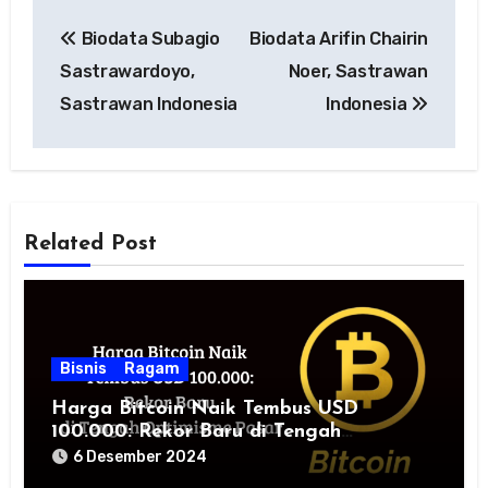
Navigasi
Biodata Subagio
Biodata Arifin Chairin
pos
Sastrawardoyo,
Noer, Sastrawan
Sastrawan Indonesia
Indonesia
Related Post
Bisnis
Ragam
Harga Bitcoin Naik Tembus USD
100.000: Rekor Baru di Tengah
Optimisme Pasar
6 Desember 2024