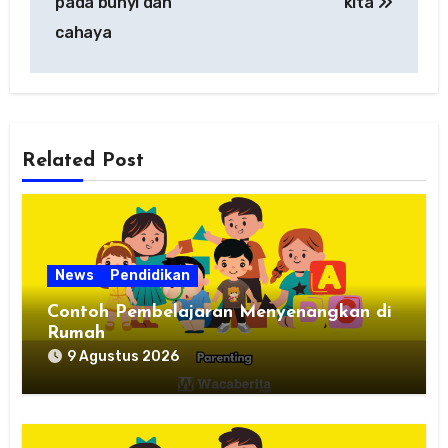
pada bunyi dan
kita
cahaya
Related Post
News
Pendidikan
Contoh Pembelajaran Menyenangkan di
Rumah
9 Agustus 2026