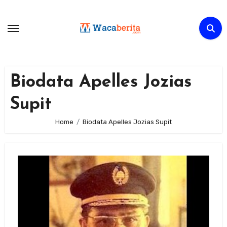
Skip
to
content
Biodata Apelles Jozias
Supit
Home
Biodata Apelles Jozias Supit