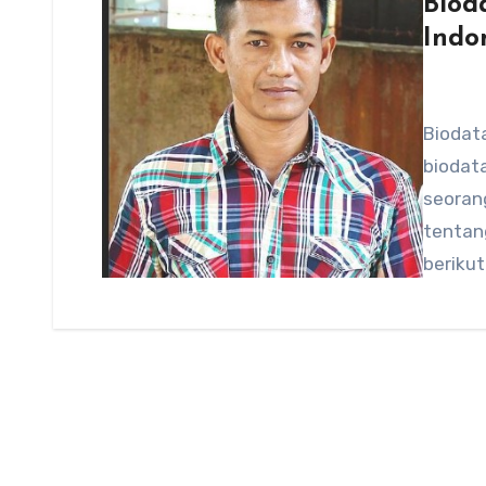
Biod
Indo
Biodata
biodata
seoran
tentan
berikut 