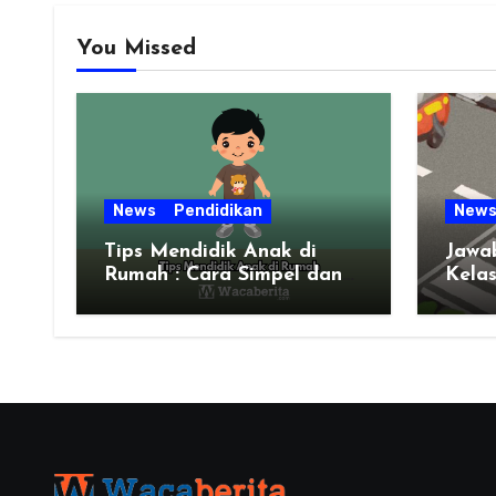
You Missed
News
Pendidikan
New
Tips Mendidik Anak di
Jawa
Rumah : Cara Simpel dan
Kela
Efektif untuk Orang Tua
Zaman Sekarang