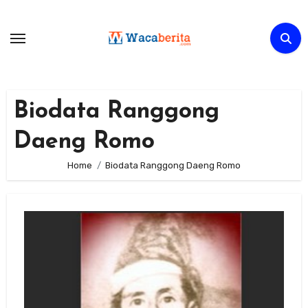
Skip
to
content
Biodata Ranggong
Daeng Romo
Home
Biodata Ranggong Daeng Romo