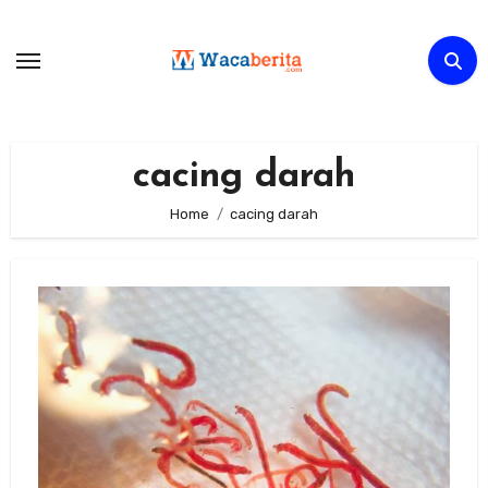
Skip
to
content
cacing darah
Home
cacing darah