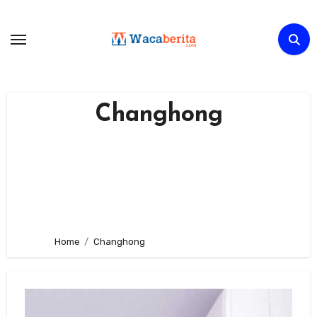
Skip
to
content
Changhong
Home
Changhong