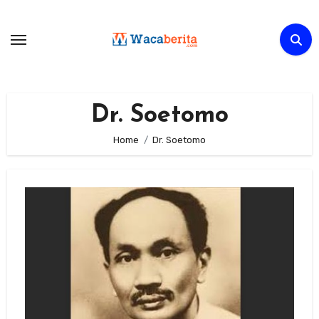
Skip
to
content
Dr. Soetomo
Home
Dr. Soetomo