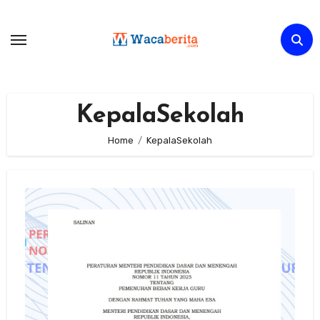
Skip
to
content
KepalaSekolah
Home
KepalaSekolah