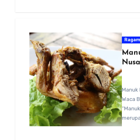
Raga
Manu
Nusa
Manuk 
Waca B
“Manuk 
merupa