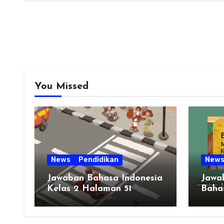
You Missed
News
Pendidikan
New
Jawaban Bahasa Indonesia
Jawa
Kelas 2 Halaman 51
Bahas
Bab 