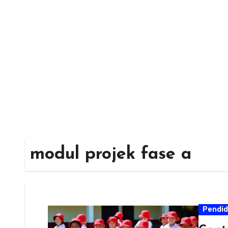
Skip
to
content
modul projek fase a
Pendid