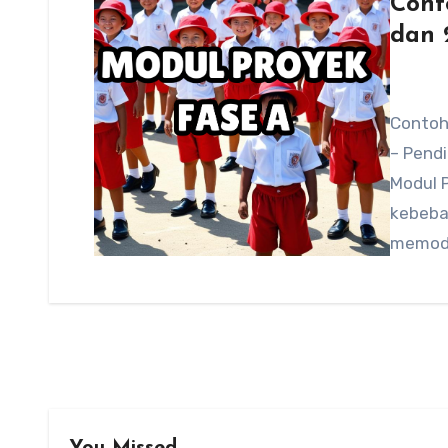
Cont
dan 
Contoh 
– Pend
Modul P
kebeba
memodi