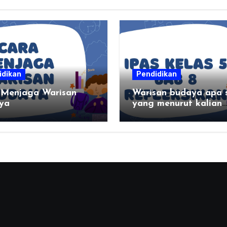
idikan
Pendidikan
 Menjaga Warisan
Warisan budaya apa 
ya
yang menurut kalian
paling menarik di da
kalian?