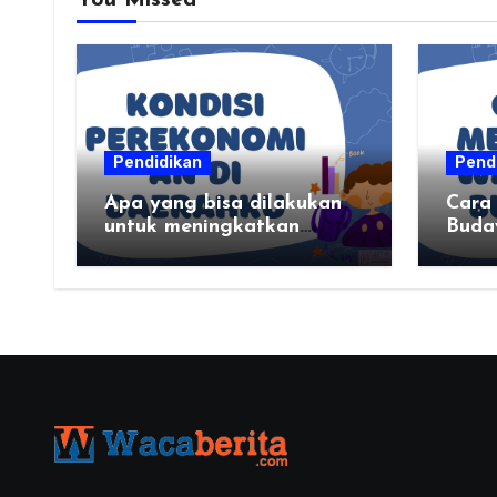
You Missed
Pendidikan
Pend
Apa yang bisa dilakukan
Cara
untuk meningkatkan
Buda
kondisi perekonomian
daerahku?