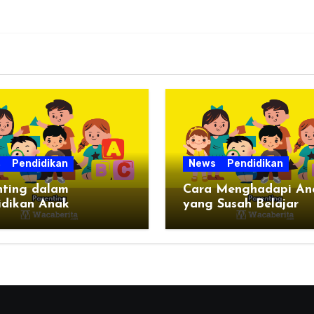
s
Pendidikan
News
Pendidikan
nting dalam
Cara Menghadapi An
idikan Anak
yang Susah Belajar