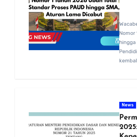
Wacabe
Nomor 
hingga
Pendid
kembal
News
Perm
2025
Kepe