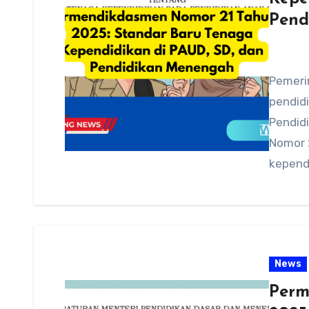
Pend
Pemeri
pendidi
Pendid
Nomor 
kependi
dan…
News
Perm