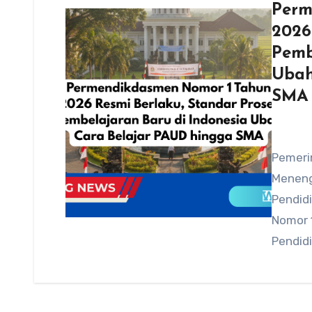
Perm
2026
Pemb
Ubah
SMA
Pemeri
Meneng
Pendid
Nomor 
Pendidi