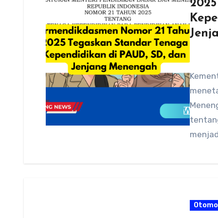
2025
Kepe
Jenj
Kement
meneta
Meneng
tentang
menjad
kualita
Otomo