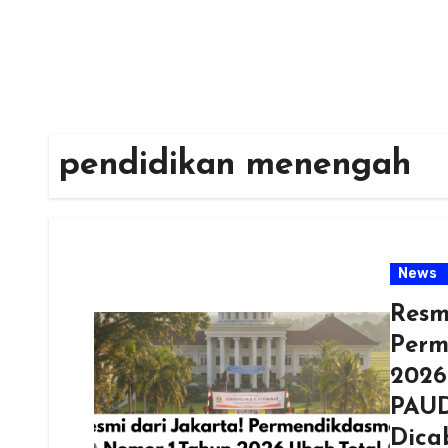
pendidikan menengah
News
Resm
Perm
2026
PAUD
Dica