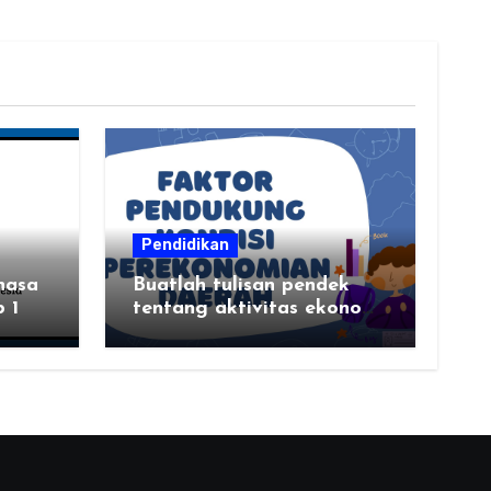
Pendidikan
hasa
Buatlah tulisan pendek
 1
tentang aktivitas ekonomi,
tempat aktivitas ekonomi,
dan hasil produksi daerah
kalian