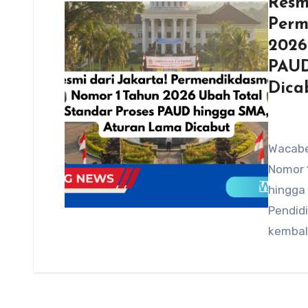
Resm
Perm
2026
PAUD
Dica
Wacabe
Nomor 
hingga
Pendid
kembal