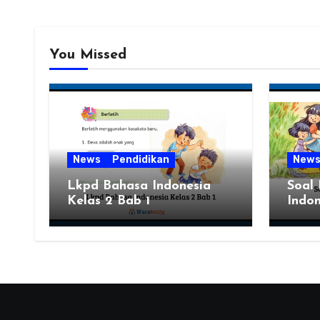
You Missed
News
Pendidikan
New
Lkpd Bahasa Indonesia
Soal
Kelas 2 Bab 1
Indon
Semes