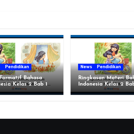
s
Pendidikan
News
Pendidikan
 Formatif Bahasa
Ringkasan Materi Ba
esia Kelas 2 Bab 1
Indonesia Kelas 2 Bab
ter 1