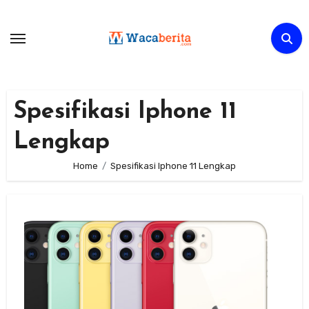
Skip
to
content
Spesifikasi Iphone 11
Lengkap
Home
Spesifikasi Iphone 11 Lengkap