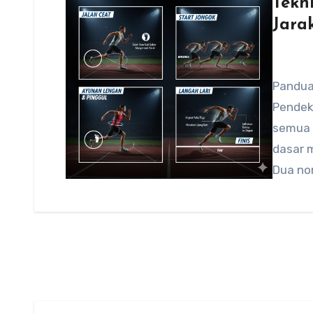
Tekn
Jara
Pandua
Pendek
semua 
dasar 
Dua no