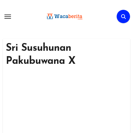
Skip
to
content
Sri Susuhunan
Pakubuwana X