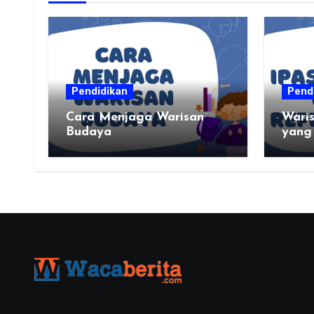
Pendidikan
Pend
Cara Menjaga Warisan
Wari
Budaya
yang
palin
kalia