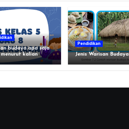
idikan
Pendidikan
san budaya apa saja
 menurut kalian
Jenis Warisan Budaya
g menarik di daerah
n?