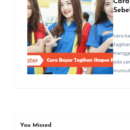
Cara
Sebe
cara b
tagiha
menggu
ada ya
muncul 
You Missed