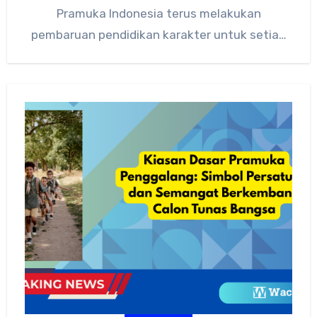
Pramuka Indonesia terus melakukan
pembaruan pendidikan karakter untuk setiap
anggota, salah satunya melalui Syarat
Kecakapan Umum…