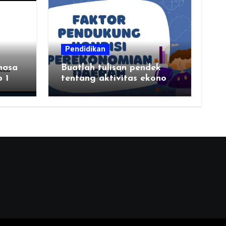
Pendidikan
hasa
Buatlah tulisan pendek
 1
tentang aktivitas ekonomi,
tempat aktivitas ekonomi,
dan hasil produksi daerah
kalian