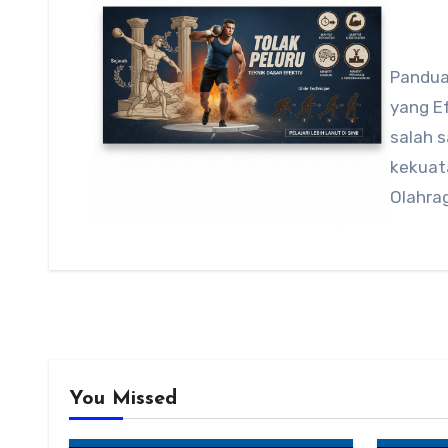
Pandua
yang E
salah 
kekuata
Olahra
You Missed