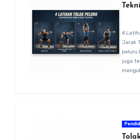
Tekni
4 Latih
Jarak 
peluru
juga te
mengub
Pendid
Tola