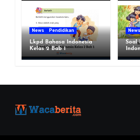
News
Pendidikan
New
Lkpd Bahasa Indonesia
Soal
Kelas 2 Bab 1
Indon
Semes