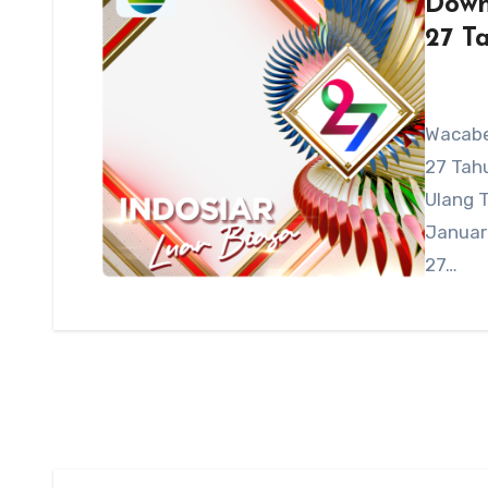
Down
27 T
Wacabe
27 Tahu
Ulang T
Januar
27…