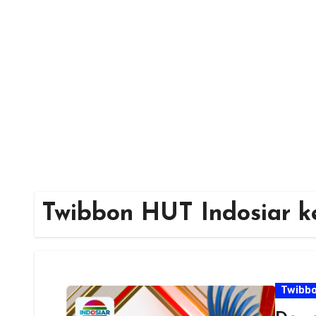
Skip
to
content
Twibbon HUT Indosiar k
Twibb