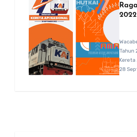
Raga
2022
Wacabe
Tahun 2
Kereta 
28 Sep