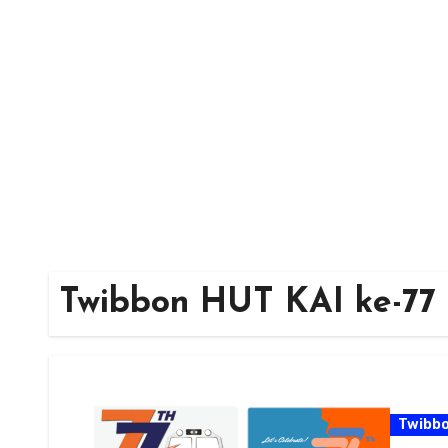
Skip
to
content
Twibbon HUT KAI ke-77
Twibb