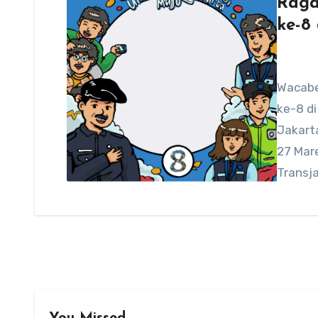
Raga
ke-8
Wacabe
ke-8 di
Jakarta
27 Mar
Transj