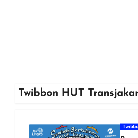
Skip
to
content
Twibbon HUT Transjakar
Twibb