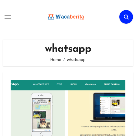
Skip
to
content
whatsapp
Home
whatsapp