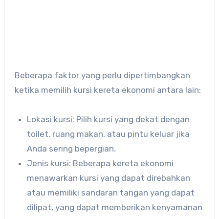
Beberapa faktor yang perlu dipertimbangkan
ketika memilih kursi kereta ekonomi antara lain:
Lokasi kursi: Pilih kursi yang dekat dengan
toilet, ruang makan, atau pintu keluar jika
Anda sering bepergian.
Jenis kursi: Beberapa kereta ekonomi
menawarkan kursi yang dapat direbahkan
atau memiliki sandaran tangan yang dapat
dilipat, yang dapat memberikan kenyamanan