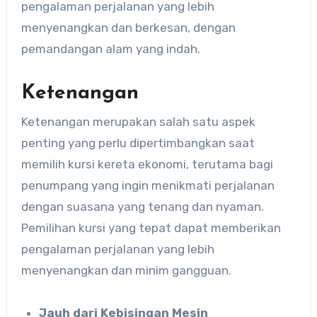
pengalaman perjalanan yang lebih
menyenangkan dan berkesan, dengan
pemandangan alam yang indah.
Ketenangan
Ketenangan merupakan salah satu aspek
penting yang perlu dipertimbangkan saat
memilih kursi kereta ekonomi, terutama bagi
penumpang yang ingin menikmati perjalanan
dengan suasana yang tenang dan nyaman.
Pemilihan kursi yang tepat dapat memberikan
pengalaman perjalanan yang lebih
menyenangkan dan minim gangguan.
Jauh dari Kebisingan Mesin