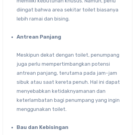
memiliki kebutuhan khusus. Namun, perlu
diingat bahwa area sekitar toilet biasanya
lebih ramai dan bising.
Antrean Panjang
Meskipun dekat dengan toilet, penumpang
juga perlu mempertimbangkan potensi
antrean panjang, terutama pada jam-jam
sibuk atau saat kereta penuh. Hal ini dapat
menyebabkan ketidaknyamanan dan
keterlambatan bagi penumpang yang ingin
menggunakan toilet.
Bau dan Kebisingan