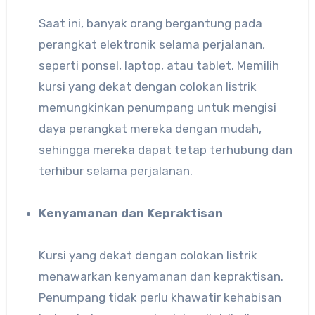
Saat ini, banyak orang bergantung pada
perangkat elektronik selama perjalanan,
seperti ponsel, laptop, atau tablet. Memilih
kursi yang dekat dengan colokan listrik
memungkinkan penumpang untuk mengisi
daya perangkat mereka dengan mudah,
sehingga mereka dapat tetap terhubung dan
terhibur selama perjalanan.
Kenyamanan dan Kepraktisan
Kursi yang dekat dengan colokan listrik
menawarkan kenyamanan dan kepraktisan.
Penumpang tidak perlu khawatir kehabisan