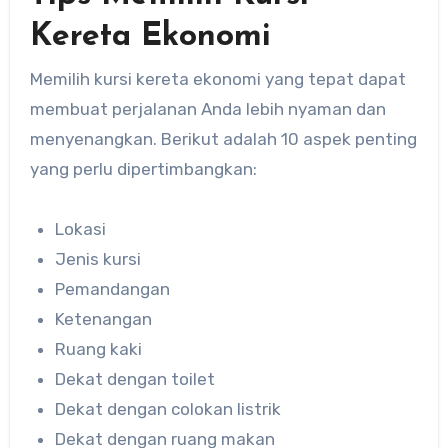
Kereta Ekonomi
Memilih kursi kereta ekonomi yang tepat dapat
membuat perjalanan Anda lebih nyaman dan
menyenangkan. Berikut adalah 10 aspek penting
yang perlu dipertimbangkan:
Lokasi
Jenis kursi
Pemandangan
Ketenangan
Ruang kaki
Dekat dengan toilet
Dekat dengan colokan listrik
Dekat dengan ruang makan