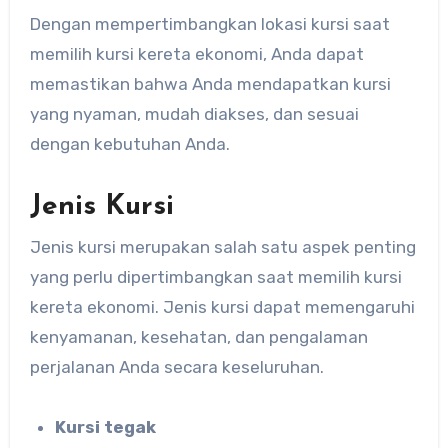
Dengan mempertimbangkan lokasi kursi saat
memilih kursi kereta ekonomi, Anda dapat
memastikan bahwa Anda mendapatkan kursi
yang nyaman, mudah diakses, dan sesuai
dengan kebutuhan Anda.
Jenis Kursi
Jenis kursi merupakan salah satu aspek penting
yang perlu dipertimbangkan saat memilih kursi
kereta ekonomi. Jenis kursi dapat memengaruhi
kenyamanan, kesehatan, dan pengalaman
perjalanan Anda secara keseluruhan.
Kursi tegak