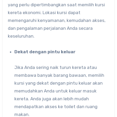
yang perlu dipertimbangkan saat memilih kursi
kereta ekonomi. Lokasi kursi dapat
memengaruhi kenyamanan, kemudahan akses,
dan pengalaman perjalanan Anda secara
keseluruhan.
Dekat dengan pintu keluar
Jika Anda sering naik turun kereta atau
membawa banyak barang bawaan, memilih
kursi yang dekat dengan pintu keluar akan
memudahkan Anda untuk keluar masuk
kereta. Anda juga akan lebih mudah
mendapatkan akses ke toilet dan ruang
makan.