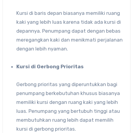
Kursi di baris depan biasanya memiliki ruang
kaki yang lebih luas karena tidak ada kursi di
depannya. Penumpang dapat dengan bebas
meregangkan kaki dan menikmati perjalanan
dengan lebih nyaman.
Kursi di Gerbong Prioritas
Gerbong prioritas yang diperuntukkan bagi
penumpang berkebutuhan khusus biasanya
memiliki kursi dengan ruang kaki yang lebih
luas. Penumpang yang bertubuh tinggi atau
membutuhkan ruang lebih dapat memilih
kursi di gerbong prioritas.