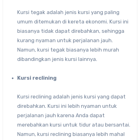
Kursi tegak adalah jenis kursi yang paling
umum ditemukan di kereta ekonomi. Kursi ini
biasanya tidak dapat direbahkan, sehingga
kurang nyaman untuk perjalanan jauh.
Namun, kursi tegak biasanya lebih murah
dibandingkan jenis kursi lainnya.
Kursi reclining
Kursi reclining adalah jenis kursi yang dapat
direbahkan. Kursi ini lebih nyaman untuk
perjalanan jauh karena Anda dapat
merebahkan kursi untuk tidur atau bersantai.
Namun, kursi reclining biasanya lebih mahal