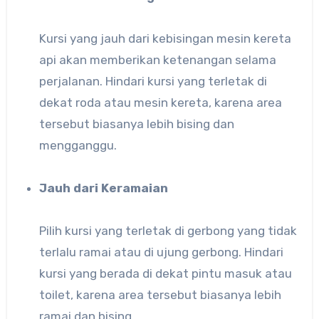
Kursi yang jauh dari kebisingan mesin kereta
api akan memberikan ketenangan selama
perjalanan. Hindari kursi yang terletak di
dekat roda atau mesin kereta, karena area
tersebut biasanya lebih bising dan
mengganggu.
Jauh dari Keramaian
Pilih kursi yang terletak di gerbong yang tidak
terlalu ramai atau di ujung gerbong. Hindari
kursi yang berada di dekat pintu masuk atau
toilet, karena area tersebut biasanya lebih
ramai dan bising.