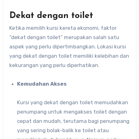
Dekat dengan toilet
Ketika memilih kursi kereta ekonomi, faktor
“dekat dengan toilet” merupakan salah satu
aspek yang perlu dipertimbangkan. Lokasi kursi
yang dekat dengan toilet memiliki kelebihan dan
kekurangan yang perlu diperhatikan.
Kemudahan Akses
Kursi yang dekat dengan toilet memudahkan
penumpang untuk mengakses toilet dengan
cepat dan mudah, terutama bagi penumpang
yang sering bolak-balik ke toilet atau