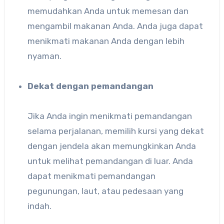
memudahkan Anda untuk memesan dan
mengambil makanan Anda. Anda juga dapat
menikmati makanan Anda dengan lebih
nyaman.
Dekat dengan pemandangan
Jika Anda ingin menikmati pemandangan
selama perjalanan, memilih kursi yang dekat
dengan jendela akan memungkinkan Anda
untuk melihat pemandangan di luar. Anda
dapat menikmati pemandangan
pegunungan, laut, atau pedesaan yang
indah.