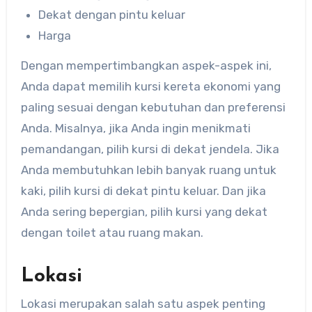
Dekat dengan pintu keluar
Harga
Dengan mempertimbangkan aspek-aspek ini,
Anda dapat memilih kursi kereta ekonomi yang
paling sesuai dengan kebutuhan dan preferensi
Anda. Misalnya, jika Anda ingin menikmati
pemandangan, pilih kursi di dekat jendela. Jika
Anda membutuhkan lebih banyak ruang untuk
kaki, pilih kursi di dekat pintu keluar. Dan jika
Anda sering bepergian, pilih kursi yang dekat
dengan toilet atau ruang makan.
Lokasi
Lokasi merupakan salah satu aspek penting