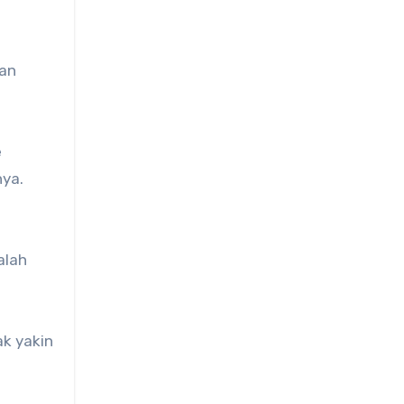
uan
e
nya.
alah
ak yakin