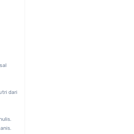
sal
tri dari
ulis.
anis.