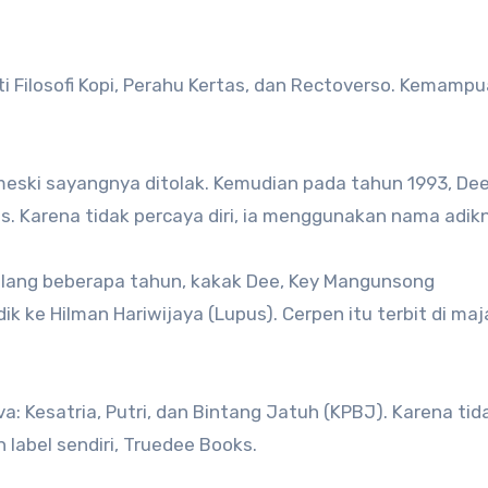
i Filosofi Kopi, Perahu Kertas, dan Rectoverso. Kemamp
meski sayangnya ditolak. Kemudian pada tahun 1993, De
is. Karena tidak percaya diri, ia menggunakan nama adik
elang beberapa tahun, kakak Dee, Key Mangunsong
k ke Hilman Hariwijaya (Lupus). Cerpen itu terbit di maj
: Kesatria, Putri, dan Bintang Jatuh (KPBJ). Karena tid
 label sendiri, Truedee Books.