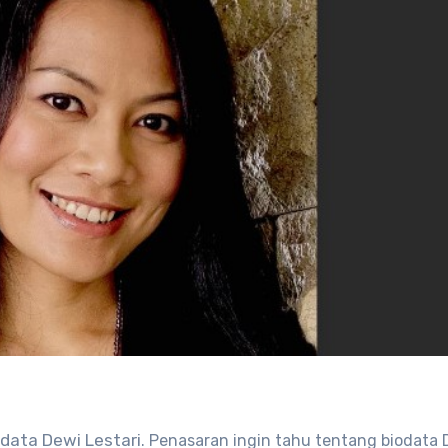
iodata Dewi Lestari
. Penasaran ingin tahu tentang biodata 