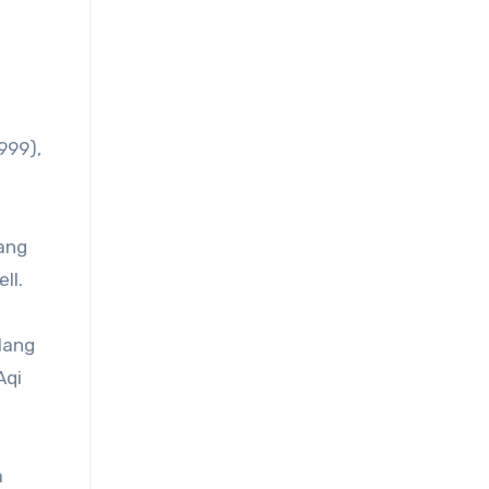
999),
yang
ll.
lang
Aqi
a