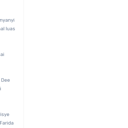
enyanyi
al luas
ai
n Dee
i
risye
Farida