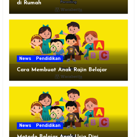
di Rumah
News
Pendidikan
Cara Membuat Anak Rajin Belajar
News
Pendidikan
Metode Belajar Anak Usia Dini