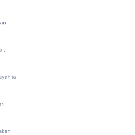
tan
ar,
ayah ia
ri
pakan