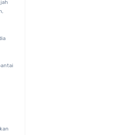
jah
m,
dia
pantai
akan