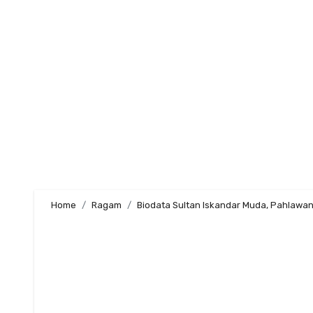
Skip
to
content
Home
Ragam
Biodata Sultan Iskandar Muda, Pahlawan