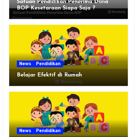
Satuan Pendidikan Penerima Dana
BOP Kesetaraan Siapa Saja ?
News
Pendidikan
Belajar Efektif di Rumah
News
Pendidikan