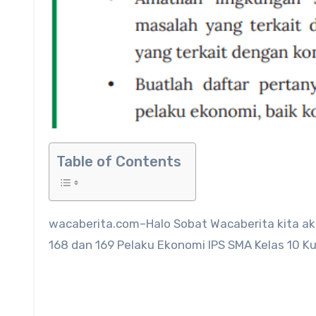
Table of Contents
wacaberita.com–Halo Sobat Wacaberita kita akan membahas tentang Jawaban Lembar Aktivitas 4 halaman
168 dan 169 Pelaku Ekonomi IPS SMA Kelas 10 K