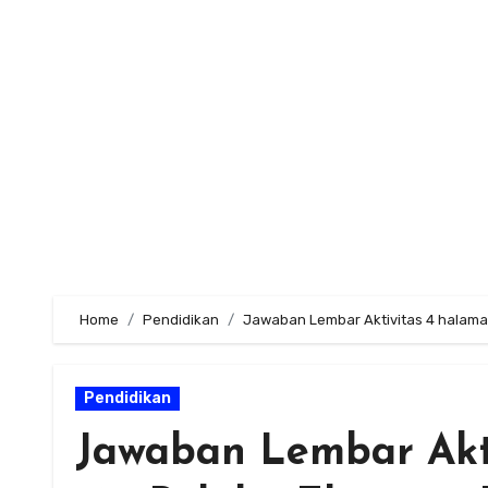
Skip
to
content
Home
Pendidikan
Jawaban Lembar Aktivitas 4 halama
Pendidikan
Jawaban Lembar Akti