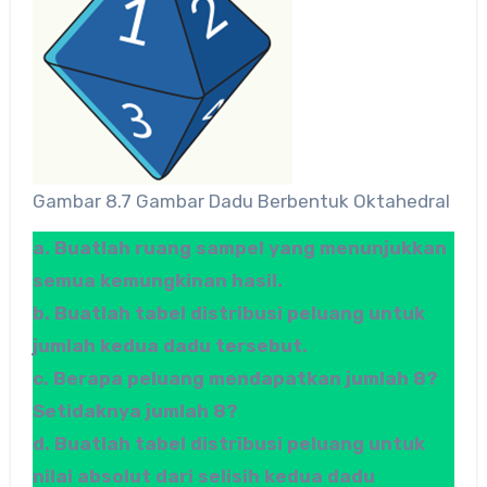
Gambar 8.7 Gambar Dadu Berbentuk Oktahedral
a. Buatlah ruang sampel yang menunjukkan
semua kemungkinan hasil.
b. Buatlah tabel distribusi peluang untuk
jumlah kedua dadu tersebut.
c. Berapa peluang mendapatkan jumlah 8?
Setidaknya jumlah 8?
d. Buatlah tabel distribusi peluang untuk
nilai absolut dari selisih kedua dadu