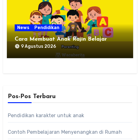
News
Pendidikan
Cara Membuat Anak Rajin Belajar
9 Agustus 2026
Pos-Pos Terbaru
Pendidikan karakter untuk anak
Contoh Pembelajaran Menyenangkan di Rumah