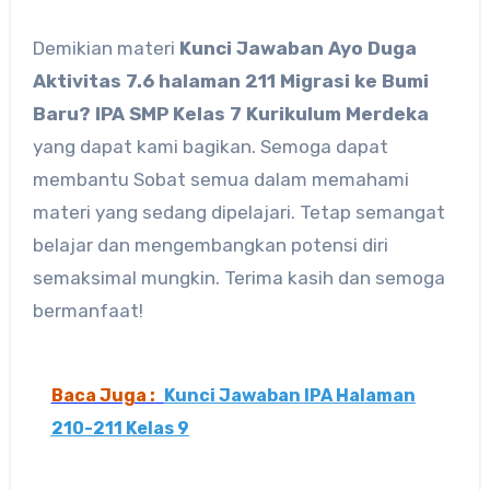
Demikian materi
Kunci Jawaban Ayo Duga
Aktivitas 7.6 halaman 211 Migrasi ke Bumi
Baru? IPA SMP Kelas 7 Kurikulum Merdeka
yang dapat kami bagikan. Semoga dapat
membantu Sobat semua dalam memahami
materi yang sedang dipelajari. Tetap semangat
belajar dan mengembangkan potensi diri
semaksimal mungkin. Terima kasih dan semoga
bermanfaat!
Baca Juga :
Kunci Jawaban IPA Halaman
210-211 Kelas 9