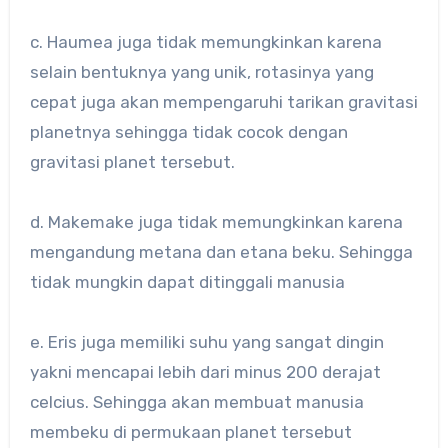
c. Haumea juga tidak memungkinkan karena
selain bentuknya yang unik, rotasinya yang
cepat juga akan mempengaruhi tarikan gravitasi
planetnya sehingga tidak cocok dengan
gravitasi planet tersebut.
d. Makemake juga tidak memungkinkan karena
mengandung metana dan etana beku. Sehingga
tidak mungkin dapat ditinggali manusia
e. Eris juga memiliki suhu yang sangat dingin
yakni mencapai lebih dari minus 200 derajat
celcius. Sehingga akan membuat manusia
membeku di permukaan planet tersebut