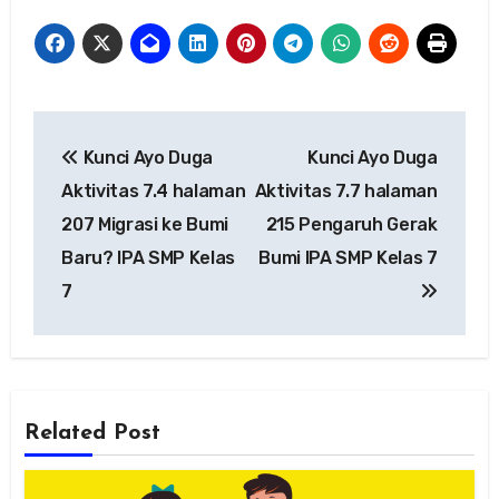
Navigasi
Kunci Ayo Duga
Kunci Ayo Duga
pos
Aktivitas 7.4 halaman
Aktivitas 7.7 halaman
207 Migrasi ke Bumi
215 Pengaruh Gerak
Baru? IPA SMP Kelas
Bumi IPA SMP Kelas 7
7
Related Post