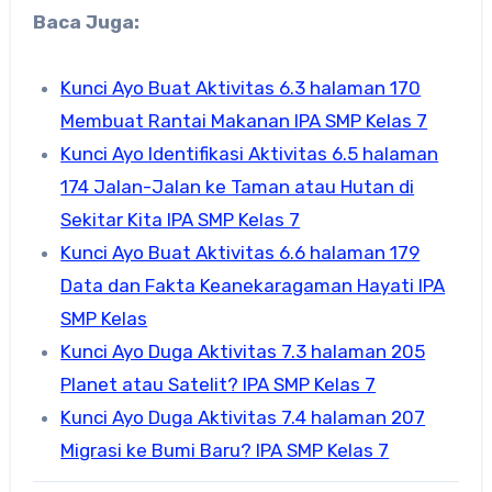
Baca Juga:
Kunci Ayo Buat Aktivitas 6.3 halaman 170
Membuat Rantai Makanan IPA SMP Kelas 7
Kunci Ayo Identifikasi Aktivitas 6.5 halaman
174 Jalan-Jalan ke Taman atau Hutan di
Sekitar Kita IPA SMP Kelas 7
Kunci Ayo Buat Aktivitas 6.6 halaman 179
Data dan Fakta Keanekaragaman Hayati IPA
SMP Kelas
Kunci Ayo Duga Aktivitas 7.3 halaman 205
Planet atau Satelit? IPA SMP Kelas 7
Kunci Ayo Duga Aktivitas 7.4 halaman 207
Migrasi ke Bumi Baru? IPA SMP Kelas 7