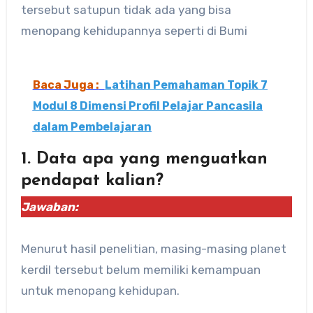
tersebut satupun tidak ada yang bisa
menopang kehidupannya seperti di Bumi
Baca Juga :
Latihan Pemahaman Topik 7
Modul 8 Dimensi Profil Pelajar Pancasila
dalam Pembelajaran
1. Data apa yang menguatkan
pendapat kalian?
Jawaban:
Menurut hasil penelitian, masing-masing planet
kerdil tersebut belum memiliki kemampuan
untuk menopang kehidupan.