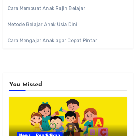
Cara Membuat Anak Rajin Belajar
Metode Belajar Anak Usia Dini
Cara Mengajar Anak agar Cepat Pintar
You Missed
News
Pendidikan