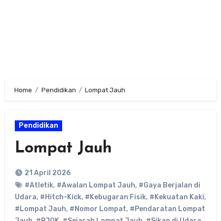
Home
Pendidikan
Lompat Jauh
Pendidikan
Lompat Jauh
21 April 2026
#Atletik
,
#Awalan Lompat Jauh
,
#Gaya Berjalan di
Udara
,
#Hitch-Kick
,
#Kebugaran Fisik
,
#Kekuatan Kaki
,
#Lompat Jauh
,
#Nomor Lompat
,
#Pendaratan Lompat
Jauh
,
#PJOK
,
#Sejarah Lompat Jauh
,
#Sikap di Udara
,