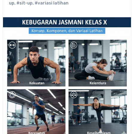
up
,
#sit-up
,
#variasi latihan