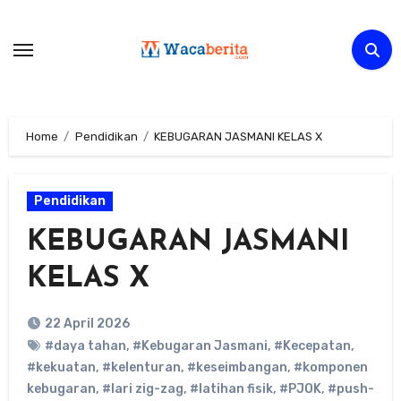
Skip
to
content
Home
Pendidikan
KEBUGARAN JASMANI KELAS X
Pendidikan
KEBUGARAN JASMANI
KELAS X
22 April 2026
#daya tahan
,
#Kebugaran Jasmani
,
#Kecepatan
,
#kekuatan
,
#kelenturan
,
#keseimbangan
,
#komponen
kebugaran
,
#lari zig-zag
,
#latihan fisik
,
#PJOK
,
#push-