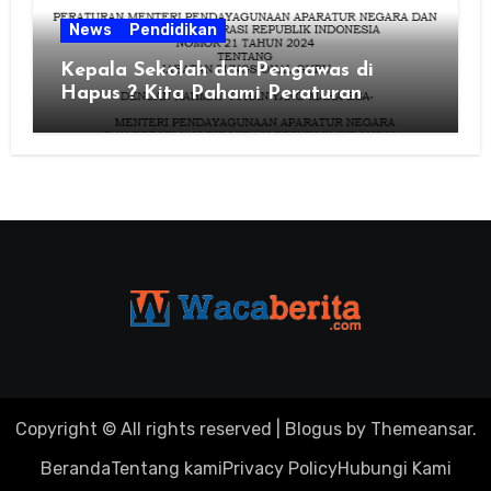
News
Pendidikan
Kepala Sekolah dan Pengawas di
Hapus ? Kita Pahami Peraturan
MenPAN RB Nomor 21 Tahun 2024
Copyright © All rights reserved
|
Blogus
by
Themeansar
.
Beranda
Tentang kami
Privacy Policy
Hubungi Kami