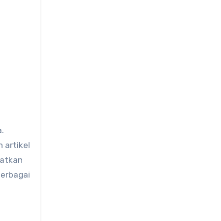
.
 artikel
aatkan
berbagai