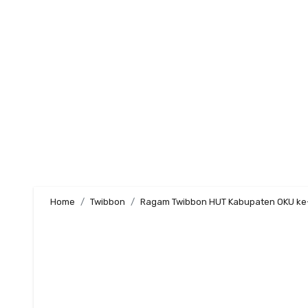
Skip
to
content
Home
Twibbon
Ragam Twibbon HUT Kabupaten OKU ke