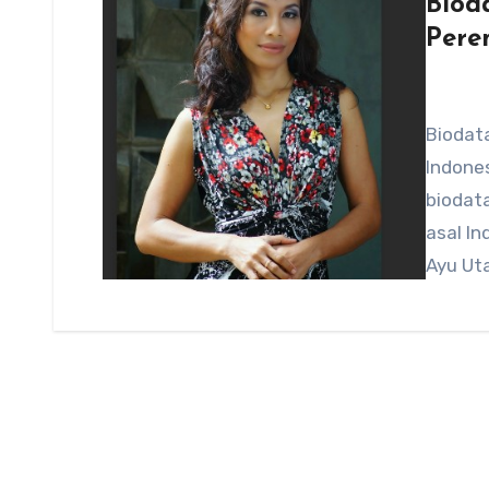
Biod
Pere
Biodat
Indones
biodat
asal In
Ayu Ut