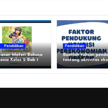
s
Pendidikan
Pendidikan
kasan Materi Bahasa
Buatlah tulisan pend
esia Kelas 2 Bab 1
tentang aktivitas ek
tempat aktivitas eko
dan hasil produksi da
kalian