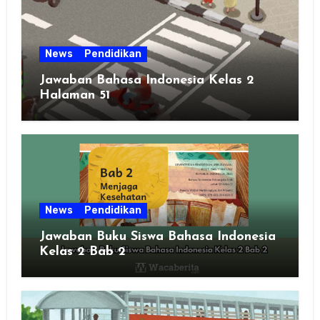
News
Pendidikan
Jawaban Bahasa Indonesia Kelas 2
Halaman 51
News
Pendidikan
Jawaban Buku Siswa Bahasa Indonesia
Kelas 2 Bab 2