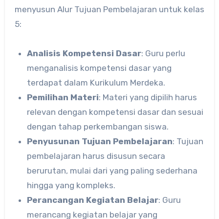
menyusun Alur Tujuan Pembelajaran untuk kelas
5:
Analisis Kompetensi Dasar
: Guru perlu
menganalisis kompetensi dasar yang
terdapat dalam Kurikulum Merdeka.
Pemilihan Materi
: Materi yang dipilih harus
relevan dengan kompetensi dasar dan sesuai
dengan tahap perkembangan siswa.
Penyusunan Tujuan Pembelajaran
: Tujuan
pembelajaran harus disusun secara
berurutan, mulai dari yang paling sederhana
hingga yang kompleks.
Perancangan Kegiatan Belajar
: Guru
merancang kegiatan belajar yang