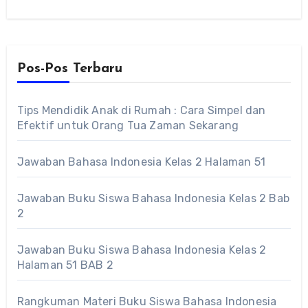
Pos-Pos Terbaru
Tips Mendidik Anak di Rumah : Cara Simpel dan
Efektif untuk Orang Tua Zaman Sekarang
Jawaban Bahasa Indonesia Kelas 2 Halaman 51
Jawaban Buku Siswa Bahasa Indonesia Kelas 2 Bab
2
Jawaban Buku Siswa Bahasa Indonesia Kelas 2
Halaman 51 BAB 2
Rangkuman Materi Buku Siswa Bahasa Indonesia