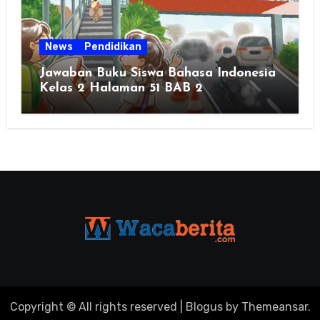
News
Pendidikan
Jawaban Buku Siswa Bahasa Indonesia
Kelas 2 Halaman 51 BAB 2
Copyright © All rights reserved
|
Blogus
by
Themeansar
.