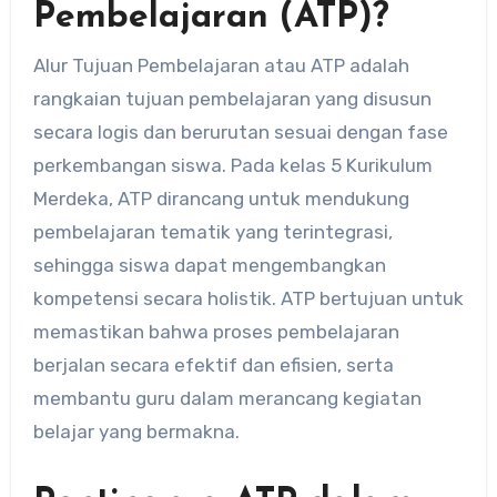
Pembelajaran (ATP)?
Alur Tujuan Pembelajaran atau ATP adalah
rangkaian tujuan pembelajaran yang disusun
secara logis dan berurutan sesuai dengan fase
perkembangan siswa. Pada kelas 5 Kurikulum
Merdeka, ATP dirancang untuk mendukung
pembelajaran tematik yang terintegrasi,
sehingga siswa dapat mengembangkan
kompetensi secara holistik. ATP bertujuan untuk
memastikan bahwa proses pembelajaran
berjalan secara efektif dan efisien, serta
membantu guru dalam merancang kegiatan
belajar yang bermakna.