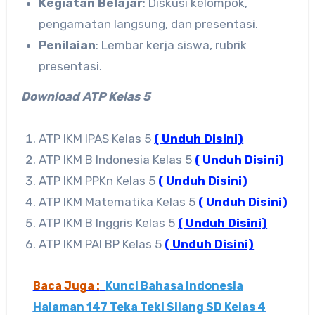
Kegiatan Belajar
: Diskusi kelompok,
pengamatan langsung, dan presentasi.
Penilaian
: Lembar kerja siswa, rubrik
presentasi.
Download ATP Kelas 5
ATP IKM IPAS Kelas 5
( Unduh Disini)
ATP IKM B Indonesia Kelas 5
( Unduh Disini)
ATP IKM PPKn Kelas 5
( Unduh Disini)
ATP IKM Matematika Kelas 5
( Unduh Disini)
ATP IKM B Inggris Kelas 5
( Unduh Disini)
ATP IKM PAI BP Kelas 5
( Unduh Disini)
Baca Juga :
Kunci Bahasa Indonesia
Halaman 147 Teka Teki Silang SD Kelas 4