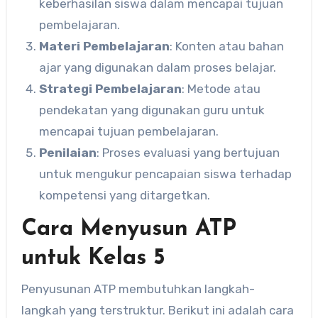
keberhasilan siswa dalam mencapai tujuan
pembelajaran.
Materi Pembelajaran
: Konten atau bahan
ajar yang digunakan dalam proses belajar.
Strategi Pembelajaran
: Metode atau
pendekatan yang digunakan guru untuk
mencapai tujuan pembelajaran.
Penilaian
: Proses evaluasi yang bertujuan
untuk mengukur pencapaian siswa terhadap
kompetensi yang ditargetkan.
Cara Menyusun ATP
untuk Kelas 5
Penyusunan ATP membutuhkan langkah-
langkah yang terstruktur. Berikut ini adalah cara