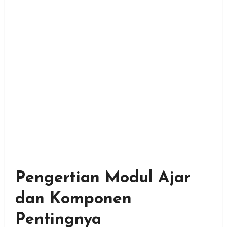
Pengertian Modul Ajar
dan Komponen
Pentingnya