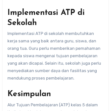
Implementasi ATP di
Sekolah
Implementasi ATP di sekolah membutuhkan
kerja sama yang baik antara guru, siswa, dan
orang tua. Guru perlu memberikan pemahaman
kepada siswa mengenai tujuan pembelajaran
yang akan dicapai. Selain itu, sekolah juga perlu
menyediakan sumber daya dan fasilitas yang
mendukung proses pembelajaran.
Kesimpulan
Alur Tujuan Pembelajaran (ATP) kelas 5 dalam