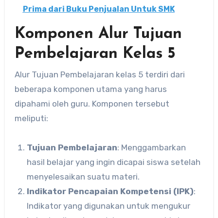
Prima dari Buku Penjualan Untuk SMK
Komponen Alur Tujuan
Pembelajaran Kelas 5
Alur Tujuan Pembelajaran kelas 5 terdiri dari
beberapa komponen utama yang harus
dipahami oleh guru. Komponen tersebut
meliputi:
Tujuan Pembelajaran
: Menggambarkan
hasil belajar yang ingin dicapai siswa setelah
menyelesaikan suatu materi.
Indikator Pencapaian Kompetensi (IPK)
:
Indikator yang digunakan untuk mengukur