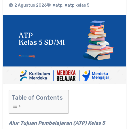
2 Agustus 2026
#atp
,
#atp kelas 5
Table of Contents
Alur Tujuan Pembelajaran (ATP) Kelas 5