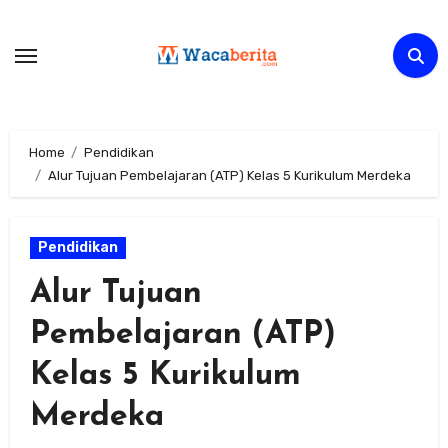
Skip
to
content
Home
Pendidikan
Alur Tujuan Pembelajaran (ATP) Kelas 5 Kurikulum Merdeka
Pendidikan
Alur Tujuan
Pembelajaran (ATP)
Kelas 5 Kurikulum
Merdeka