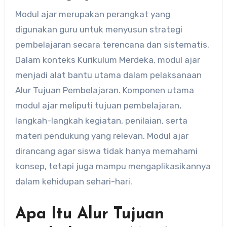
Modul ajar merupakan perangkat yang
digunakan guru untuk menyusun strategi
pembelajaran secara terencana dan sistematis.
Dalam konteks Kurikulum Merdeka, modul ajar
menjadi alat bantu utama dalam pelaksanaan
Alur Tujuan Pembelajaran. Komponen utama
modul ajar meliputi tujuan pembelajaran,
langkah-langkah kegiatan, penilaian, serta
materi pendukung yang relevan. Modul ajar
dirancang agar siswa tidak hanya memahami
konsep, tetapi juga mampu mengaplikasikannya
dalam kehidupan sehari-hari.
Apa Itu Alur Tujuan