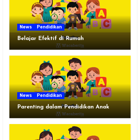
News
Pendidikan
Belajar Efektif di Rumah
News
Pendidikan
Parenting dalam Pendidikan Anak