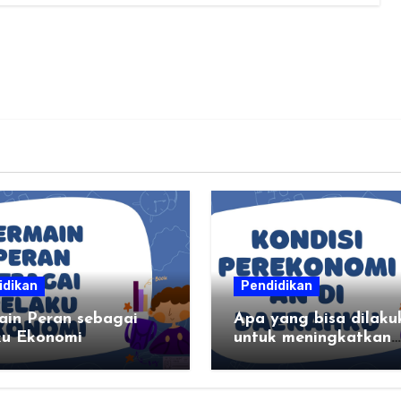
idikan
Pendidikan
ain Peran sebagai
Apa yang bisa dilaku
ku Ekonomi
untuk meningkatkan
kondisi perekonomian
daerahku?