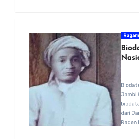
Raga
Biod
Nasi
Biodat
Jambi H
biodat
dari Ja
Raden 