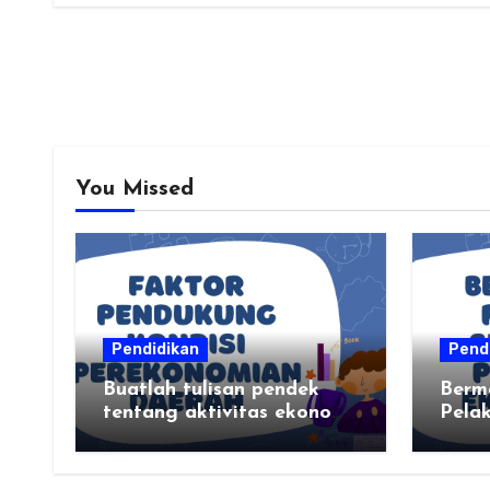
You Missed
Pendidikan
Pend
Buatlah tulisan pendek
Berm
tentang aktivitas ekonomi,
Pela
tempat aktivitas ekonomi,
dan hasil produksi daerah
kalian