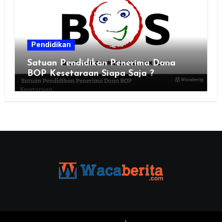
Pendidikan
Satuan Pendidikan Penerima Dana
BOP Kesetaraan Siapa Saja ?