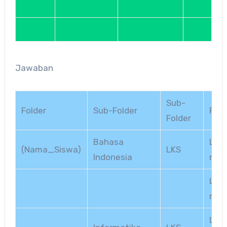
Jawaban
Sub-
Folder
Sub-Folder
File
Folder
Bahasa
LKS 
(Nama_Siswa)
LKS
Indonesia
ndon
LKS 
ndon
LKS 