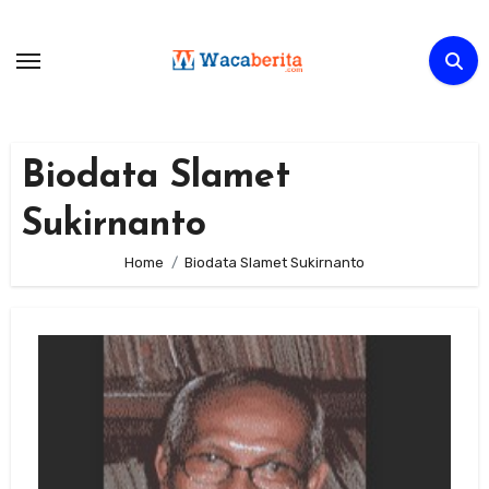
Skip
to
content
Biodata Slamet
Sukirnanto
Home
Biodata Slamet Sukirnanto