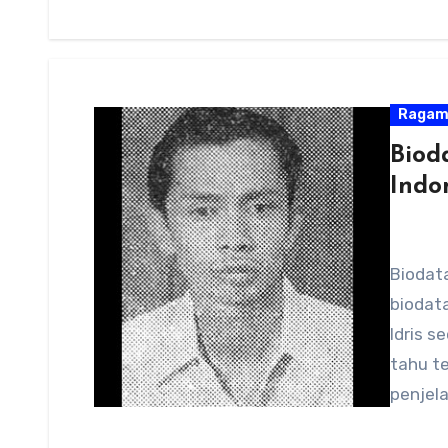
Raga
Biod
Indo
Biodata
biodata
Idris s
tahu te
penjela