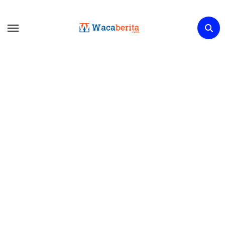
Skip
to
content