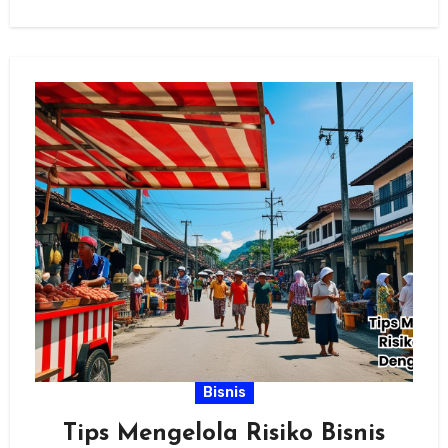
hidup masyarakat.…
Bisnis
Tips Mengelola Risiko Bisnis