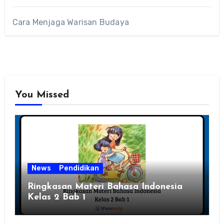
Cara Menjaga Warisan Budaya
You Missed
News
Pendidikan
Ringkasan Materi Bahasa Indonesia
Kelas 2 Bab 1