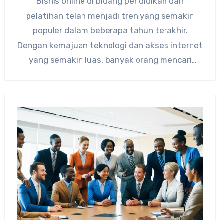
Bisnis online di bidang pendidikan dan
pelatihan telah menjadi tren yang semakin
populer dalam beberapa tahun terakhir.
Dengan kemajuan teknologi dan akses internet
yang semakin luas, banyak orang mencari
cara…