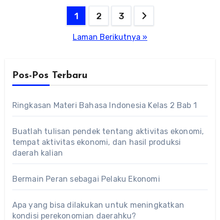
Paginasi
1
2
3
pos
Laman Berikutnya »
Pos-Pos Terbaru
Ringkasan Materi Bahasa Indonesia Kelas 2 Bab 1
Buatlah tulisan pendek tentang aktivitas ekonomi,
tempat aktivitas ekonomi, dan hasil produksi
daerah kalian
Bermain Peran sebagai Pelaku Ekonomi
Apa yang bisa dilakukan untuk meningkatkan
kondisi perekonomian daerahku?